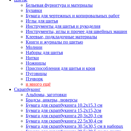
Бельевая фурнитура и материалы
Булавки
Бумага для чертежных и копировальных работ
Иглы для шитья
Инструменты для шитья и рукоделия
Инструменты, иглы и прочее для швейных машин
Клеевые, подкладочные материалы
Книги и журналы по шитью
Молнии
Наборы для шитья
Нитки
Ножницы
Приспособления для шитья и кроя
Пуговицы
Пэчворк
и много ещё
Скрапбукинг
Альбомы, заготовки
Брадсы, анкеры, люверсы
Бумага для скрапбукинга 10.2х15.3 см
Бумага для скрапбукинга 15,2х15,2см
Бумага для скрапбукинга 20,3х20,3 см
Бумага для скрапбукинга 22,5х30,4 см
Бумага для скрапбукинга 30,5х30,5 см в наборах