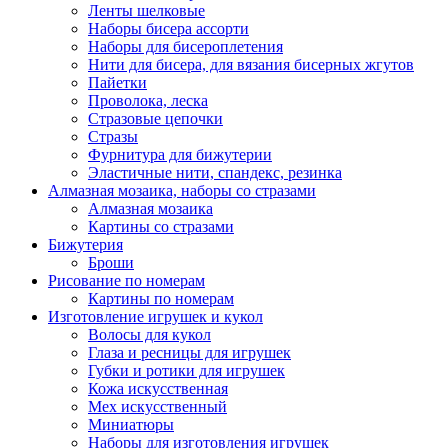
Ленты шелковые
Наборы бисера ассорти
Наборы для бисероплетения
Нити для бисера, для вязания бисерных жгутов
Пайетки
Проволока, леска
Стразовые цепочки
Стразы
Фурнитура для бижутерии
Эластичные нити, спандекс, резинка
Алмазная мозаика, наборы со стразами
Алмазная мозаика
Картины co стразами
Бижутерия
Броши
Рисование по номерам
Картины по номерам
Изготовление игрушек и кукол
Волосы для кукол
Глаза и ресницы для игрушек
Губки и ротики для игрушек
Кожа искусственная
Мех искусственный
Миниатюры
Наборы для изготовления игрушек