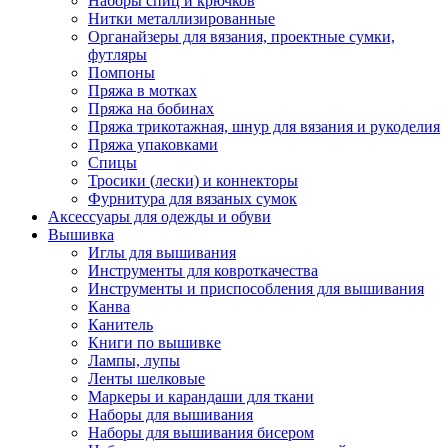
Наборы спиц и крючков
Нитки металлизированные
Органайзеры для вязания, проектные сумки,
футляры
Помпоны
Пряжа в мотках
Пряжа на бобинах
Пряжа трикотажная, шнур для вязания и рукоделия
Пряжа упаковками
Спицы
Тросики (лески) и коннекторы
Фурнитура для вязаных сумок
Аксессуары для одежды и обуви
Вышивка
Иглы для вышивания
Инструменты для ковроткачества
Инструменты и приспособления для вышивания
Канва
Канитель
Книги по вышивке
Лампы, лупы
Ленты шелковые
Маркеры и карандаши для ткани
Наборы для вышивания
Наборы для вышивания бисером