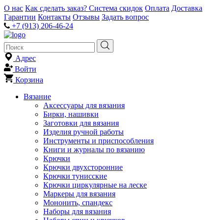
О нас
Как сделать заказ?
Система скидок
Оплата
Доставка
Гарантии
Контакты
Отзывы
Задать вопрос
+7 (913) 206-46-24
Адрес
Войти
Корзина
Вязание
Аксессуары для вязания
Бирки, нашивки
Заготовки для вязания
Изделия ручной работы
Инструменты и приспособления
Книги и журналы по вязанию
Крючки
Крючки двухсторонние
Крючки тунисские
Крючки циркулярные на леске
Маркеры для вязания
Мононить, спандекс
Наборы для вязания