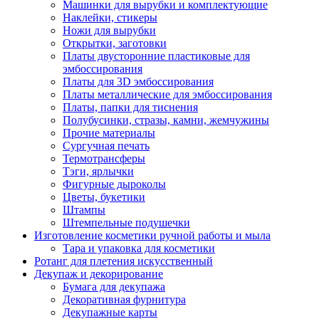
Машинки для вырубки и комплектующие
Наклейки, стикеры
Ножи для вырубки
Открытки, заготовки
Платы двусторонние пластиковые для
эмбоссирования
Платы для 3D эмбоссирования
Платы металлические для эмбоссирования
Платы, папки для тиснения
Полубусинки, стразы, камни, жемчужины
Прочие материалы
Сургучная печать
Термотрансферы
Тэги, ярлычки
Фигурные дыроколы
Цветы, букетики
Штампы
Штемпельные подушечки
Изготовление косметики ручной работы и мыла
Тара и упаковка для косметики
Ротанг для плетения искусственный
Декупаж и декорирование
Бумага для декупажа
Декоративная фурнитура
Декупажные карты