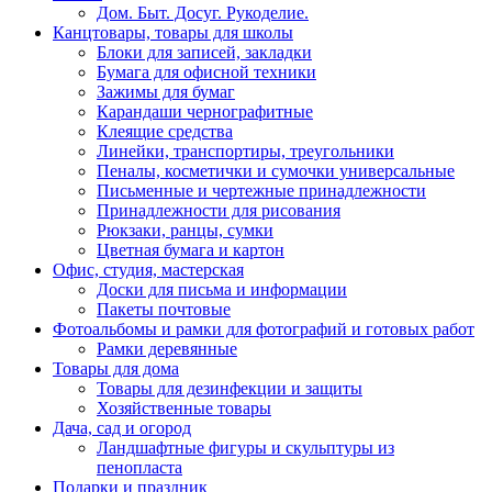
Дом. Быт. Досуг. Рукоделие.
Канцтовары, товары для школы
Блоки для записей, закладки
Бумага для офисной техники
Зажимы для бумаг
Карандаши чернографитные
Клеящие средства
Линейки, транспортиры, треугольники
Пеналы, косметички и сумочки универсальные
Письменные и чертежные принадлежности
Принадлежности для рисования
Рюкзаки, ранцы, сумки
Цветная бумага и картон
Офис, студия, мастерская
Доски для письма и информации
Пакеты почтовые
Фотоальбомы и рамки для фотографий и готовых работ
Рамки деревянные
Товары для дома
Товары для дезинфекции и защиты
Хозяйственные товары
Дача, сад и огород
Ландшафтные фигуры и скульптуры из
пенопласта
Подарки и праздник