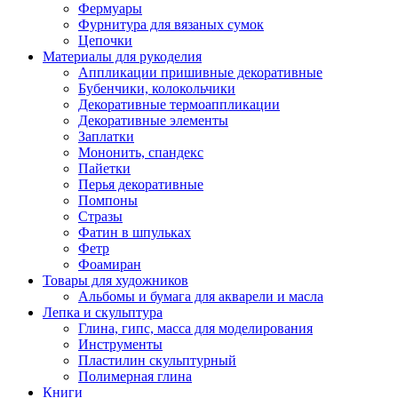
Фермуары
Фурнитура для вязаных сумок
Цепочки
Материалы для рукоделия
Аппликации пришивные декоративные
Бубенчики, колокольчики
Декоративные термоаппликации
Декоративные элементы
Заплатки
Мононить, спандекс
Пайетки
Перья декоративные
Помпоны
Стразы
Фатин в шпульках
Фетр
Фоамиран
Товары для художников
Альбомы и бумага для акварели и масла
Лепка и скульптура
Глина, гипс, масса для моделирования
Инструменты
Пластилин скульптурный
Полимерная глина
Книги