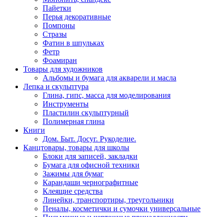
Пайетки
Перья декоративные
Помпоны
Стразы
Фатин в шпульках
Фетр
Фоамиран
Товары для художников
Альбомы и бумага для акварели и масла
Лепка и скульптура
Глина, гипс, масса для моделирования
Инструменты
Пластилин скульптурный
Полимерная глина
Книги
Дом. Быт. Досуг. Рукоделие.
Канцтовары, товары для школы
Блоки для записей, закладки
Бумага для офисной техники
Зажимы для бумаг
Карандаши чернографитные
Клеящие средства
Линейки, транспортиры, треугольники
Пеналы, косметички и сумочки универсальные