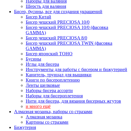
Наборы для валяния
Шерсть для валяния
Бисер, бусины, все для создания украшений
Бисер Китай
Бисер чешский PRECIOSA 10/0
Бисер чешский PRECIOSA 10/0 (фасовка
GAMMA)
Бисер чешский PRECIOSA 8/0
Бисер чешский PRECIOSA TWIN (фасовка
GAMMA)
Бисер японский TOHO
Бусины
Иглы для бисера
Инструменты для работы с бисером и бижутерией
Канитель, трунцал для вышивки
Книги по бисероплетению
Ленты шелковые
Наборы бисера ассорти
Наборы для бисероплетения
Нити для бисера, для вязания бисерных жгутов
и много ещё
Алмазная мозаика, наборы со стразами
Алмазная мозаика
Картины co стразами
Бижутерия