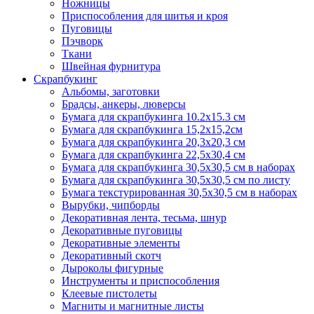
Ножницы
Приспособления для шитья и кроя
Пуговицы
Пэчворк
Ткани
Швейная фурнитура
Скрапбукинг
Альбомы, заготовки
Брадсы, анкеры, люверсы
Бумага для скрапбукинга 10.2х15.3 см
Бумага для скрапбукинга 15,2х15,2см
Бумага для скрапбукинга 20,3х20,3 см
Бумага для скрапбукинга 22,5х30,4 см
Бумага для скрапбукинга 30,5х30,5 см в наборах
Бумага для скрапбукинга 30,5х30,5 см по листу
Бумага текстурированная 30,5х30,5 см в наборах
Вырубки, чипборды
Декоративная лента, тесьма, шнур
Декоративные пуговицы
Декоративные элементы
Декоративный скотч
Дыроколы фигурные
Инструменты и приспособления
Клеевые пистолеты
Магниты и магнитные листы