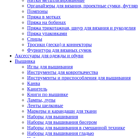
Нитки металлизированные
Органайзеры для вязания, проектные сумки, футля
Помпоны
Пряжа в мотках
Пряжа на бобинах
Пряжа трикотажная, шнур для вязания и рукоделия
Пряжа упаковками
Спицы
Тросики (лески) и коннекторы
Фурнитура для вязаных сумок
Аксессуары для одежды и обуви
Вышивка
Иглы для вышивания
Инструменты для ковроткачества
Инструменты и приспособления для вышивания
Канва
Канитель
Книги по вышивке
Лампы, лупы
Ленты шелковые
Маркеры и карандаши для ткани
Наборы для вышивания
Наборы для вышивания бисером
Наборы для вышивания в смешанной технике
Наборы для вышивания гладью