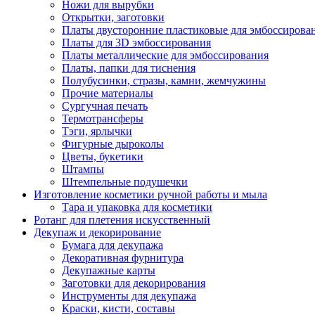
Ножи для вырубки
Открытки, заготовки
Платы двусторонние пластиковые для эмбоссирова
Платы для 3D эмбоссирования
Платы металлические для эмбоссирования
Платы, папки для тиснения
Полубусинки, стразы, камни, жемчужины
Прочие материалы
Сургучная печать
Термотрансферы
Тэги, ярлычки
Фигурные дыроколы
Цветы, букетики
Штампы
Штемпельные подушечки
Изготовление косметики ручной работы и мыла
Тара и упаковка для косметики
Ротанг для плетения искусственный
Декупаж и декорирование
Бумага для декупажа
Декоративная фурнитура
Декупажные карты
Заготовки для декорирования
Инструменты для декупажа
Краски, кисти, составы