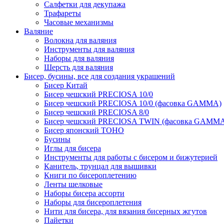
Салфетки для декупажа
Трафареты
Часовые механизмы
Валяние
Волокна для валяния
Инструменты для валяния
Наборы для валяния
Шерсть для валяния
Бисер, бусины, все для создания украшений
Бисер Китай
Бисер чешский PRECIOSA 10/0
Бисер чешский PRECIOSA 10/0 (фасовка GAMMA)
Бисер чешский PRECIOSA 8/0
Бисер чешский PRECIOSA TWIN (фасовка GAMM
Бисер японский TOHO
Бусины
Иглы для бисера
Инструменты для работы с бисером и бижутерией
Канитель, трунцал для вышивки
Книги по бисероплетению
Ленты шелковые
Наборы бисера ассорти
Наборы для бисероплетения
Нити для бисера, для вязания бисерных жгутов
Пайетки