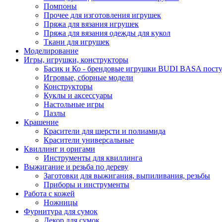
Помпоны
Прочее для изготовления игрушек
Пряжа для вязания игрушек
Пряжа для вязания одежды для кукол
Ткани для игрушек
Моделирование
Игры, игрушки, конструкторы
Басик и Ко - брендовые игрушки BUDI BASA поступ
Игровые, сборные модели
Конструкторы
Куклы и аксессуары
Настольные игры
Пазлы
Крашение
Красители для шерсти и полиамида
Красители универсальные
Квиллинг и оригами
Инструменты для квиллинга
Выжигание и резьба по дереву
Заготовки для выжигания, выпиливания, резьбы
Приборы и инструменты
Работа с кожей
Ножницы
Фурнитура для сумок
Декор для сумок