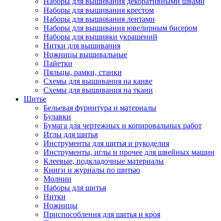
Наборы для вышивания декоративными швами
Наборы для вышивания крестом
Наборы для вышивания лентами
Наборы для вышивания ювелирным бисером
Наборы для вышивки украшений
Нитки для вышивания
Ножницы вышивальные
Пайетки
Пяльцы, рамки, станки
Схемы для вышивания на канве
Схемы для вышивания на ткани
Шитье
Бельевая фурнитура и материалы
Булавки
Бумага для чертежных и копировальных работ
Иглы для шитья
Инструменты для шитья и рукоделия
Инструменты, иглы и прочее для швейных машин
Клеевые, подкладочные материалы
Книги и журналы по шитью
Молнии
Наборы для шитья
Нитки
Ножницы
Приспособления для шитья и кроя