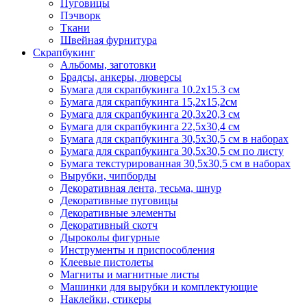
Пуговицы
Пэчворк
Ткани
Швейная фурнитура
Скрапбукинг
Альбомы, заготовки
Брадсы, анкеры, люверсы
Бумага для скрапбукинга 10.2х15.3 см
Бумага для скрапбукинга 15,2х15,2см
Бумага для скрапбукинга 20,3х20,3 см
Бумага для скрапбукинга 22,5х30,4 см
Бумага для скрапбукинга 30,5х30,5 см в наборах
Бумага для скрапбукинга 30,5х30,5 см по листу
Бумага текстурированная 30,5х30,5 см в наборах
Вырубки, чипборды
Декоративная лента, тесьма, шнур
Декоративные пуговицы
Декоративные элементы
Декоративный скотч
Дыроколы фигурные
Инструменты и приспособления
Клеевые пистолеты
Магниты и магнитные листы
Машинки для вырубки и комплектующие
Наклейки, стикеры