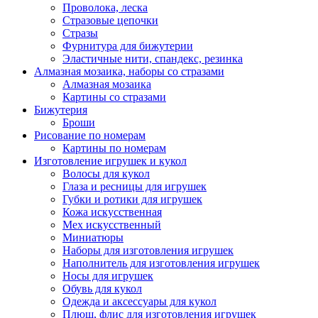
Проволока, леска
Стразовые цепочки
Стразы
Фурнитура для бижутерии
Эластичные нити, спандекс, резинка
Алмазная мозаика, наборы со стразами
Алмазная мозаика
Картины co стразами
Бижутерия
Броши
Рисование по номерам
Картины по номерам
Изготовление игрушек и кукол
Волосы для кукол
Глаза и ресницы для игрушек
Губки и ротики для игрушек
Кожа искусственная
Мех искусственный
Миниатюры
Наборы для изготовления игрушек
Наполнитель для изготовления игрушек
Носы для игрушек
Обувь для кукол
Одежда и аксессуары для кукол
Плюш, флис для изготовления игрушек