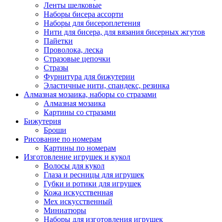
Ленты шелковые
Наборы бисера ассорти
Наборы для бисероплетения
Нити для бисера, для вязания бисерных жгутов
Пайетки
Проволока, леска
Стразовые цепочки
Стразы
Фурнитура для бижутерии
Эластичные нити, спандекс, резинка
Алмазная мозаика, наборы со стразами
Алмазная мозаика
Картины co стразами
Бижутерия
Броши
Рисование по номерам
Картины по номерам
Изготовление игрушек и кукол
Волосы для кукол
Глаза и ресницы для игрушек
Губки и ротики для игрушек
Кожа искусственная
Мех искусственный
Миниатюры
Наборы для изготовления игрушек