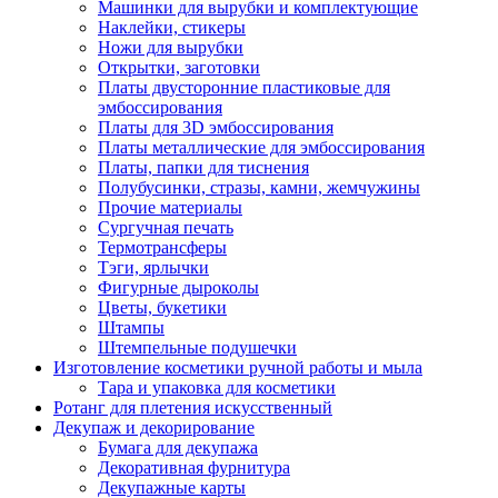
Машинки для вырубки и комплектующие
Наклейки, стикеры
Ножи для вырубки
Открытки, заготовки
Платы двусторонние пластиковые для
эмбоссирования
Платы для 3D эмбоссирования
Платы металлические для эмбоссирования
Платы, папки для тиснения
Полубусинки, стразы, камни, жемчужины
Прочие материалы
Сургучная печать
Термотрансферы
Тэги, ярлычки
Фигурные дыроколы
Цветы, букетики
Штампы
Штемпельные подушечки
Изготовление косметики ручной работы и мыла
Тара и упаковка для косметики
Ротанг для плетения искусственный
Декупаж и декорирование
Бумага для декупажа
Декоративная фурнитура
Декупажные карты