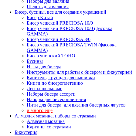
Наборы для валяния
Шерсть для валяния
Бисер, бусины, все для создания украшений
Бисер Китай
Бисер чешский PRECIOSA 10/0
Бисер чешский PRECIOSA 10/0 (фасовка
GAMMA)
Бисер чешский PRECIOSA 8/0
Бисер чешский PRECIOSA TWIN (фасовка
GAMMA)
Бисер японский TOHO
Бусины
Иглы для бисера
Инструменты для работы с бисером и бижутерией
Канитель, трунцал для вышивки
Книги по бисероплетению
Ленты шелковые
Наборы бисера ассорти
Наборы для бисероплетения
Нити для бисера, для вязания бисерных жгутов
и много ещё
Алмазная мозаика, наборы со стразами
Алмазная мозаика
Картины co стразами
Бижутерия