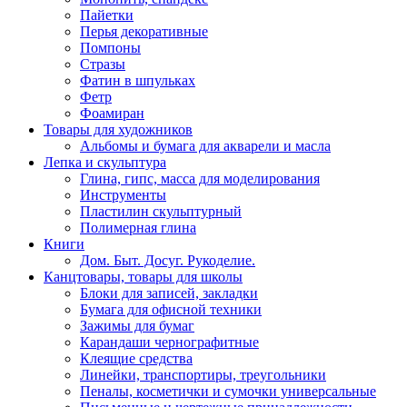
Пайетки
Перья декоративные
Помпоны
Стразы
Фатин в шпульках
Фетр
Фоамиран
Товары для художников
Альбомы и бумага для акварели и масла
Лепка и скульптура
Глина, гипс, масса для моделирования
Инструменты
Пластилин скульптурный
Полимерная глина
Книги
Дом. Быт. Досуг. Рукоделие.
Канцтовары, товары для школы
Блоки для записей, закладки
Бумага для офисной техники
Зажимы для бумаг
Карандаши чернографитные
Клеящие средства
Линейки, транспортиры, треугольники
Пеналы, косметички и сумочки универсальные