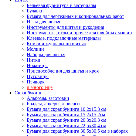
Бельевая фурнитура и материалы
Булавки
Бумага для чертежных и копировальных работ
Иглы для шитья
Инструменты для шитья и рукоделия
Инструменты, иглы и прочее для швейных машин
Клеевые, подкладочные материалы
Книги и журналы по шитью
Молнии
Наборы для шитья
Нитки
Ножницы
Приспособления для шитья и кроя
Пуговицы
Пэчворк
и много ещё
Скрапбукинг
Альбомы, заготовки
Брадсы, анкеры, люверсы
Бумага для скрапбукинга 10.2х15.3 см
Бумага для скрапбукинга 15,2х15,2см
Бумага для скрапбукинга 20,3х20,3 см
Бумага для скрапбукинга 22,5х30,4 см
Бумага для скрапбукинга 30,5х30,5 см в наборах