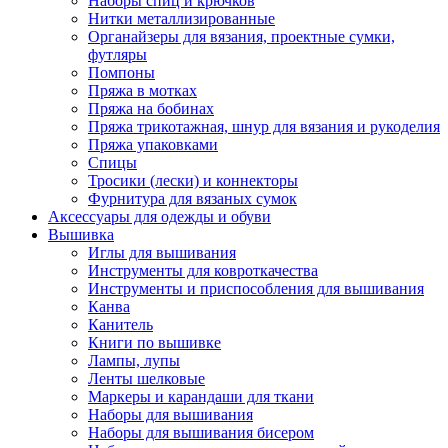
Наборы спиц и крючков
Нитки металлизированные
Органайзеры для вязания, проектные сумки,
футляры
Помпоны
Пряжа в мотках
Пряжа на бобинах
Пряжа трикотажная, шнур для вязания и рукоделия
Пряжа упаковками
Спицы
Тросики (лески) и коннекторы
Фурнитура для вязаных сумок
Аксессуары для одежды и обуви
Вышивка
Иглы для вышивания
Инструменты для ковроткачества
Инструменты и приспособления для вышивания
Канва
Канитель
Книги по вышивке
Лампы, лупы
Ленты шелковые
Маркеры и карандаши для ткани
Наборы для вышивания
Наборы для вышивания бисером