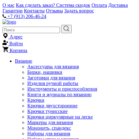
О нас
Как сделать заказ?
Система скидок
Оплата
Доставка
Гарантии
Контакты
Отзывы
Задать вопрос
+7 (913) 206-46-24
Адрес
Войти
Корзина
Вязание
Аксессуары для вязания
Бирки, нашивки
Заготовки для вязания
Изделия ручной работы
Инструменты и приспособления
Книги и журналы по вязанию
Крючки
Крючки двухсторонние
Крючки тунисские
Крючки циркулярные на леске
Маркеры для вязания
Мононить, спандекс
Наборы для вязания