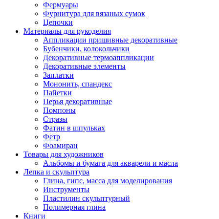
Фермуары
Фурнитура для вязаных сумок
Цепочки
Материалы для рукоделия
Аппликации пришивные декоративные
Бубенчики, колокольчики
Декоративные термоаппликации
Декоративные элементы
Заплатки
Мононить, спандекс
Пайетки
Перья декоративные
Помпоны
Стразы
Фатин в шпульках
Фетр
Фоамиран
Товары для художников
Альбомы и бумага для акварели и масла
Лепка и скульптура
Глина, гипс, масса для моделирования
Инструменты
Пластилин скульптурный
Полимерная глина
Книги