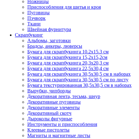
Ножницы
Приспособления для шитья и кроя
Пуговицы
Пэчворк
Ткани
Швейная фурнитура
Скрапбукинг
Альбомы, заготовки
Брадсы, анкеры, люверсы
Бумага для скрапбукинга 10.2х15.3 см
Бумага для скрапбукинга 15,2х15,2см
Бумага для скрапбукинга 20,3х20,3 см
Бумага для скрапбукинга 22,5х30,4 см
Бумага для скрапбукинга 30,5х30,5 см в наборах
Бумага для скрапбукинга 30,5х30,5 см по листу
Бумага текстурированная 30,5х30,5 см в наборах
Вырубки, чипборды
Декоративная лента, тесьма, шнур
Декоративные пуговицы
Декоративные элементы
Декоративный скотч
Дыроколы фигурные
Инструменты и приспособления
Клеевые пистолеты
Магниты и магнитные листы