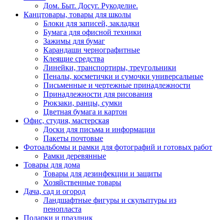
Дом. Быт. Досуг. Рукоделие.
Канцтовары, товары для школы
Блоки для записей, закладки
Бумага для офисной техники
Зажимы для бумаг
Карандаши чернографитные
Клеящие средства
Линейки, транспортиры, треугольники
Пеналы, косметички и сумочки универсальные
Письменные и чертежные принадлежности
Принадлежности для рисования
Рюкзаки, ранцы, сумки
Цветная бумага и картон
Офис, студия, мастерская
Доски для письма и информации
Пакеты почтовые
Фотоальбомы и рамки для фотографий и готовых работ
Рамки деревянные
Товары для дома
Товары для дезинфекции и защиты
Хозяйственные товары
Дача, сад и огород
Ландшафтные фигуры и скульптуры из
пенопласта
Подарки и праздник